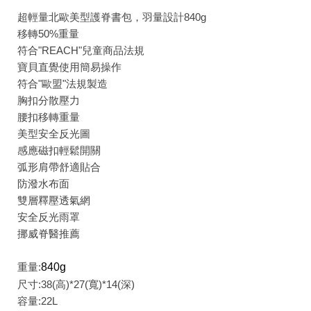
超輕量北歐美型護脊書包，羽量設計840g
移轉50%重量
符合"REACH"兒童商品法規
寶貝直覺使用簡易操作
符合"歐盟"法規製造
胸扣分散壓力
腰扣移轉重量
美型安全反光圖
感應磁扣輕鬆開關
弧形肩帶舒適貼合
防潑水布面
雙層釋壓透氣網
安全反光雨罩
挪威脊醫推薦
重量:
840g
尺寸:38(高)*27(寬)*14(深)
容量:22L