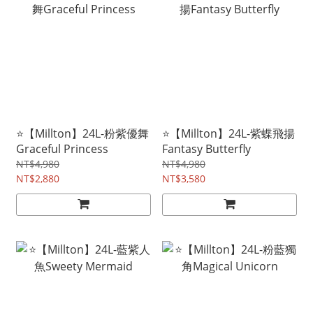
⭐【Millton】24L-粉紫優舞
⭐【Millton】24L-紫蝶飛揚
Graceful Princess
Fantasy Butterfly
NT$4,980
NT$4,980
NT$2,880
NT$3,580