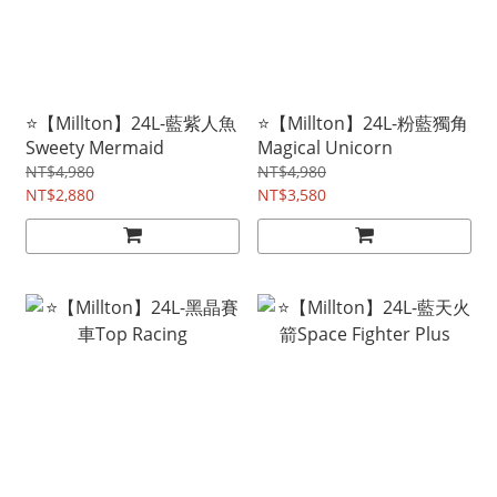
⭐【Millton】24L-藍紫人魚
⭐【Millton】24L-粉藍獨角
Sweety Mermaid
Magical Unicorn
NT$4,980
NT$4,980
NT$2,880
NT$3,580