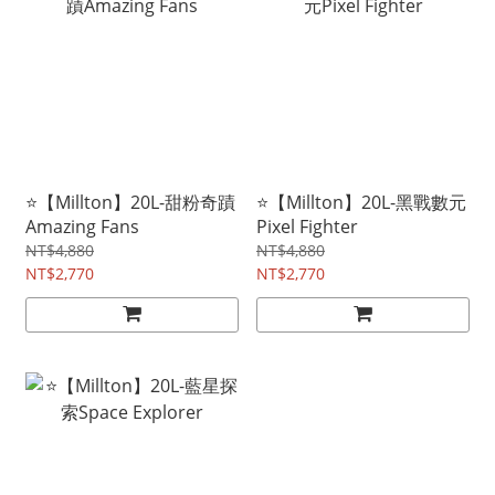
⭐【Millton】20L-甜粉奇蹟
⭐【Millton】20L-黑戰數元
Amazing Fans
Pixel Fighter
NT$4,880
NT$4,880
NT$2,770
NT$2,770