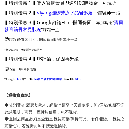
▍特別優惠 1 ▍登入官網會員即送$100購物金，可現折
▍特別優惠 2 ▍
Viyang孋樣芳療水晶岩盤浴
，體驗券一張
▍特別優惠 3 ▍Google評論+Line開通保固，
寶貝
再加碼送"
發育筋骨常見狀況
"課程一堂
😍
課程價值:$3980，開通保固即贈 其中一堂
*將於原信箱中收到課程連結信件
▍特別優惠 4 ▍FB評論，保固再升級
😍
保固一年+
終身售後
*Google
:
Frii
自由
;
FB :
Frii自由 護脊書包的專家
; Line ID :
@Frii
【退換貨資訊】
◆
依消費者保護法規定，網路消費享七天猶豫期，但7天猶豫期不等
於試用期，商品一經拆封使用，恕不退貨。
◆
退回之商品必須是全新且包裝完整(保持商品、附件/贈品、包裝之
完整性)，若經拆封均不接受退換貨。