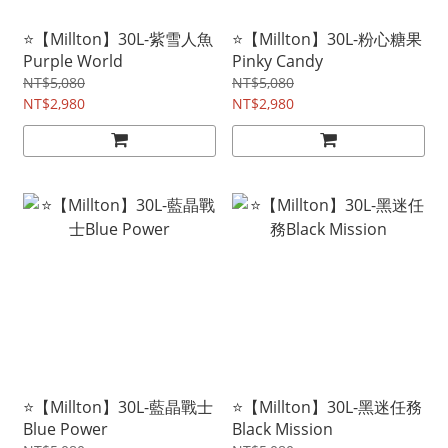
⭐【Millton】30L-紫雪人魚
⭐【Millton】30L-粉心糖果
Purple World
Pinky Candy
NT$5,080
NT$5,080
NT$2,980
NT$2,980
⭐【Millton】30L-藍晶戰士
⭐【Millton】30L-黑迷任務
Blue Power
Black Mission