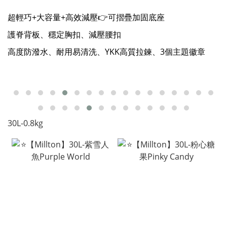
超輕巧+大容量+⾼效減壓👉可摺疊加固底座
護脊背板、穩定胸扣、減壓腰扣
⾼度防潑⽔、耐⽤易清洗、YKK⾼質拉鍊、3個主題徽章
30L-0.8kg