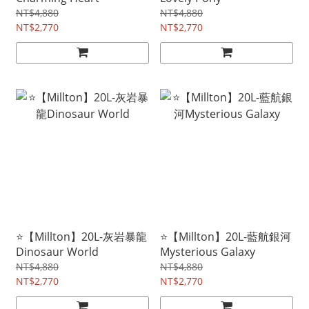
NT$4,880
NT$4,880
NT$2,770
NT$2,770
⭐【Millton】20L-灰岩暴龍
⭐【Millton】20L-藍航銀河
Dinosaur World
Mysterious Galaxy
NT$4,880
NT$4,880
NT$2,770
NT$2,770