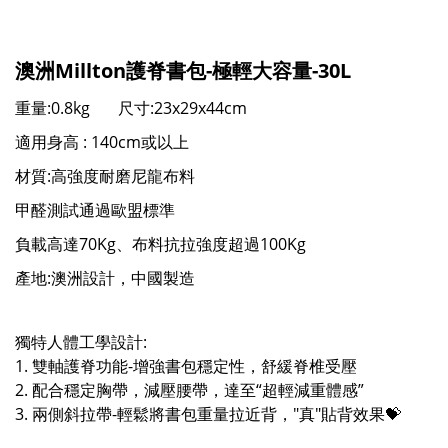
澳洲Millton護脊書包-極輕大容量-30L
重量:0.8kg 尺寸:23x29x44cm
適用身高 : 140cm或以上
材質:⾼強度耐磨尼龍布料
甲醛測試通過歐盟標準
負載高達70Kg、布料抗拉強度超過100Kg
產地:澳洲設計，中國製造
獨特⼈體⼯學設計:
1. 雙軸護脊功能-增強書包穩定性，舒緩脊椎受壓
2. 配合穩定胸帶，減壓腰帶，達至“超輕減重體感”
3. 兩側斜拉帶-輕鬆將書包重量拉近背，"真"貼背效果💝