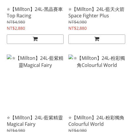
⭐【Millton】24L-黑晶賽車
⭐【Millton】24L-藍天火箭
Top Racing
Space Fighter Plus
NT$4,980
NT$4,980
NT$2,880
NT$2,880
⭐【Millton】24L-藍紫精靈
⭐【Millton】24L-粉彩獨角
Magical Fairy
Colourful World
NT$4,980
NT$4,980