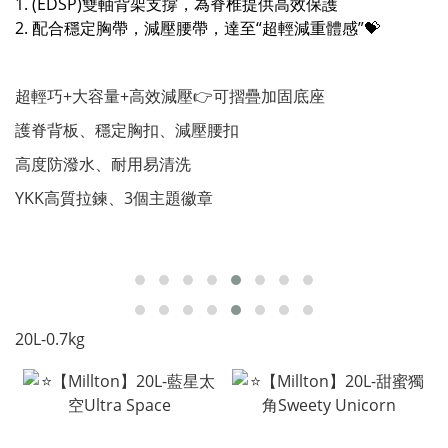
1. (EDSP)雙軸背架支撐，為脊椎提供高效保護
2. 配合穩定胸帶，減壓腰帶，達至“超輕減重體感”
💝
超輕巧+大容量+⾼效減壓👉可摺疊加固底座
護脊背板、穩定胸扣、減壓腰扣
⾼度防潑⽔、耐⽤易清洗
YKK⾼質拉鍊、3個主題徽章
20L-0.7kg