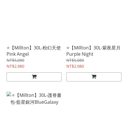
⭐【Millton】30L-粉幻天使
⭐【Millton】30L-紫夜星月
Pink Angel
Purple Night
NT$5,080
NT$5,080
NT$2,980
NT$2,980