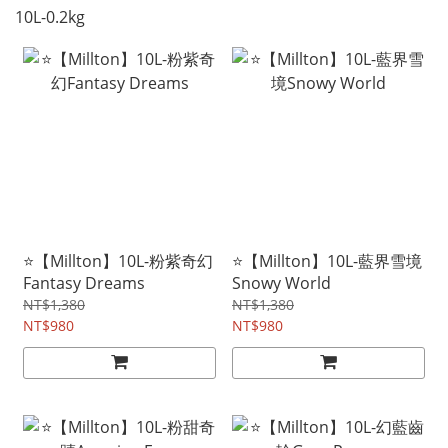
10L-0.2kg
⭐【Millton】10L-粉紫奇幻
⭐【Millton】10L-藍界雪境
Fantasy Dreams
Snowy World
NT$1,380
NT$1,380
NT$980
NT$980