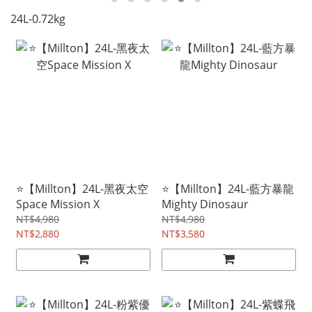
24L-0.72kg
⭐【Millton】24L-黑夜太空
⭐【Millton】24L-藍方暴龍
Space Mission X
Mighty Dinosaur
NT$4,980
NT$4,980
NT$2,880
NT$3,580