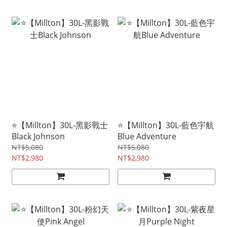
⭐【Millton】30L-黑影戰士
⭐【Millton】30L-藍色宇航
Black Johnson
Blue Adventure
NT$5,080
NT$5,080
NT$2,980
NT$2,980