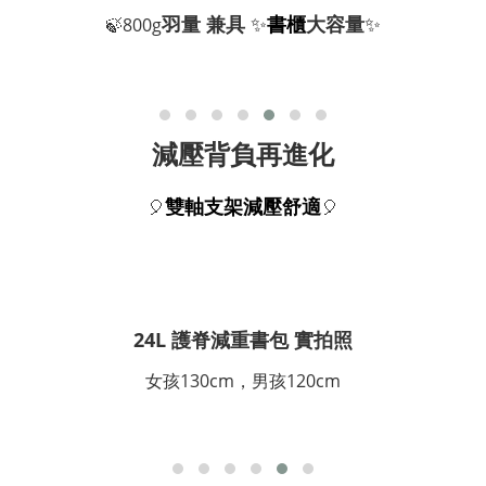
羽量 兼具
✨
書櫃
大容量
✨
🍃800g
減壓背負再進化
雙軸支架減壓舒適
🎈
🎈
24L 護脊減重書包 實拍照
女孩130cm，男孩120cm