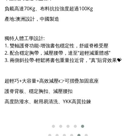
負載高達70Kg、布料抗拉強度超過100Kg
產地:澳洲設計，中國製造
獨特⼈體⼯學設計:
1. 雙軸護脊功能-增強書包穩定性，舒緩脊椎受壓
2. 配合穩定胸帶，減壓腰帶，達至“超輕減重體感”
3. 兩側斜拉帶-輕鬆將書包重量拉近背，"真"貼背效果💝
超輕巧+大容量+⾼效減壓👉可摺疊加固底座
護脊背板、穩定胸扣、減壓腰扣
⾼度防潑⽔、耐⽤易清洗、YKK⾼質拉鍊