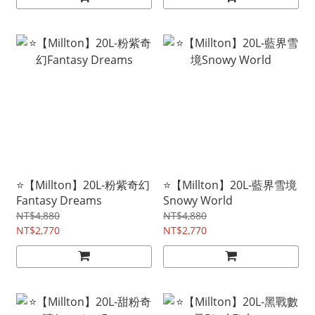
⭐【Millton】20L-粉紫奇幻
⭐【Millton】20L-藍界雪境
Fantasy Dreams
Snowy World
NT$4,880
NT$4,880
NT$2,770
NT$2,770