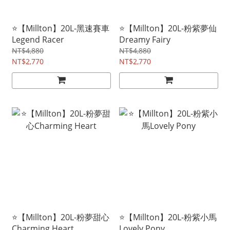
⭐【Millton】20L-黑速賽車
⭐【Millton】20L-粉紫夢仙
Legend Racer
Dreamy Fairy
NT$4,880
NT$4,880
NT$2,770
NT$2,770
⭐【Millton】20L-粉夢甜心
⭐【Millton】20L-粉紫小馬
Charming Heart
Lovely Pony