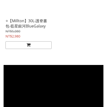
⭐【Millton】30L-護脊書
包-藍星銀河BlueGalaxy
NT$5,080
NT$2,980