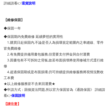
詳細請看👉
退貨說明
【維修保固】
◆保固一年
◆保固期内免費維修 延續夢想的實用性
1.購買日起保固内,不論是否人為損壞規定範圍內之車縫線、零件
皆免費維修
2.有免費提供備用書包服務,但需要支付押金與自付運費
3.因書包有不可拆卸之背板,故若布面損壊將使用修補方式逕行維
修
4.超過保固期或是布面損壞,仍可持續提供維修服務將視情況酌收
工本費
★以上維修服務皆不含來回運費★
◆申請方式：因個資法問題,所以官方保固皆為《通路保固》
詳細請
看👉
保固說明
【請注意】