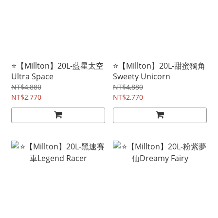
⭐【Millton】20L-藍星太空
⭐【Millton】20L-甜蜜獨角
Ultra Space
Sweety Unicorn
NT$4,880
NT$4,880
NT$2,770
NT$2,770