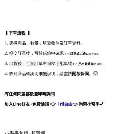
▍下單流程 ▍
1. 選擇商品、數量，填寫收件及訂單資料。
2. 提交訂單後，可於信箱中確認
👉 [
訂單成功通知
]e-mail。
3. 出貨後，可於訂單中追蹤宅配單號
👉 [
已出貨通知
]e-mail。
😉
4. 收到商品確認明細無誤後，請盡快
開啟保固
。
有任何問題都歡迎即時詢問
👉
加入Line好友+免費通話
Frii自由
👈 詢問小幫手💕
小學書包版~超殺價