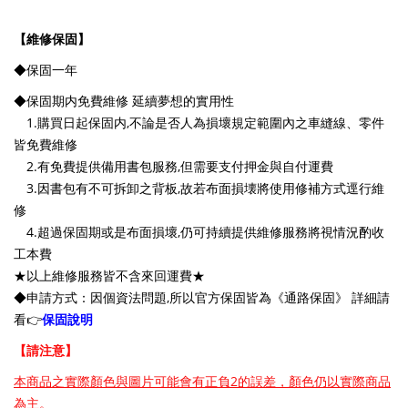
【維修保固】
◆保固一年
◆保固期内免費維修 延續夢想的實用性
1.購買日起保固内,不論是否人為損壞規定範圍內之車縫線、零件
皆免費維修
2.有免費提供備用書包服務,但需要支付押金與自付運費
3.因書包有不可拆卸之背板,故若布面損壊將使用修補方式逕行維
修
4.超過保固期或是布面損壞,仍可持續提供維修服務將視情況酌收
工本費
★以上維修服務皆不含來回運費★
◆申請方式：因個資法問題,所以官方保固皆為《通路保固》 詳細請
看👉
保固說明
【請注意】
本商品之實際顏色與圖片可能會有正負2的誤差，顏色仍以實際商品
為主。