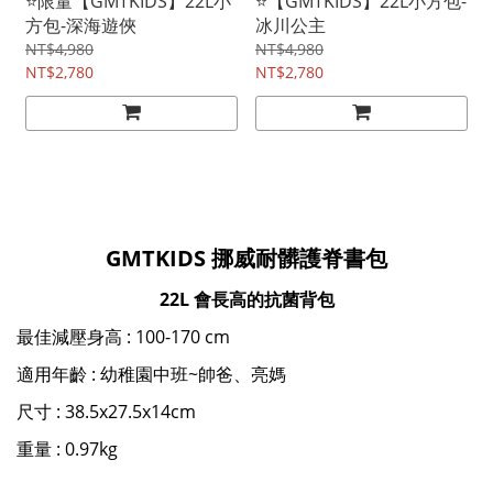
⭐限量【GMTKIDS】22L小
⭐【GMTKIDS】22L小方包-
方包-深海遊俠
冰川公主
NT$4,980
NT$4,980
NT$2,780
NT$2,780
GMTKIDS 挪威耐髒護脊書包
22L 會長高的抗菌
背包
最佳減壓身高 : 100-170 cm
適用年齡 : 幼稚園中班~帥爸、亮媽
尺寸 : 38.5x27.5x14cm
重量 : 0.97kg