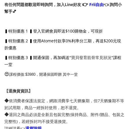
👉
有任何問題都歡迎即時詢問，加入Line好友
Frii自由
👈 詢問小
幫手💕
▍特別優惠 1 ▍登入官網會員即送$100購物金，可現折
▍特別優惠 2 ▍使用Atome付款享0%利率分三期，再送$200元現
折優惠
▍特別優惠 3 ▍開通保固，再加碼送"
寶貝發育筋骨常見狀況
"課程
一堂
😍
課程價值:$3980，開通保固即贈 其中一堂
【退換貨資訊】
◆
依消費者保護法規定，網路消費享七天猶豫期，但7天猶豫期不等
於試用期，商品一經拆封使用，恕不退貨。
◆
退回之商品必須是全新且包裝完整(保持商品、附件/贈品、包裝之
完整性)，若經拆封均不接受退換貨。
詳細請看👉
退貨說明