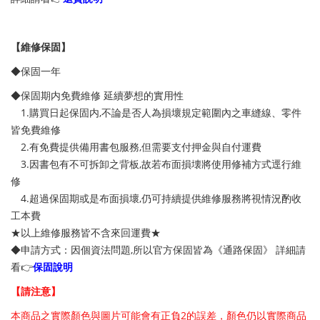
【維修保固】
◆保固一年
◆保固期内免費維修 延續夢想的實用性
1.購買日起保固内,不論是否人為損壞規定範圍內之車縫線、零件
皆免費維修
2.有免費提供備用書包服務,但需要支付押金與自付運費
3.因書包有不可拆卸之背板,故若布面損壊將使用修補方式逕行維
修
4.超過保固期或是布面損壞,仍可持續提供維修服務將視情況酌收
工本費
★以上維修服務皆不含來回運費★
◆申請方式：因個資法問題,所以官方保固皆為《通路保固》 詳細請
看👉
保固說明
【請注意】
本商品之實際顏色與圖片可能會有正負2的誤差，顏色仍以實際商品