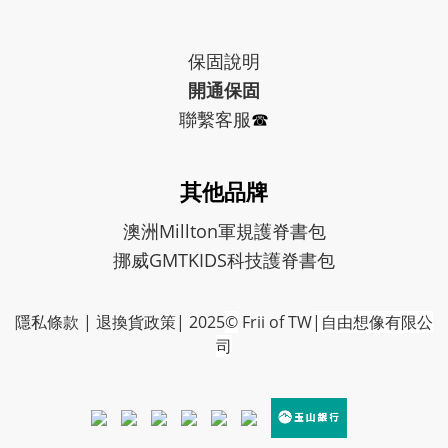
保固
說明
開通保固
聯繫客服
☎︎
其他品牌
澳洲Millton軍規護脊書包
挪威GMTKIDS科技護脊書包
隱私條款
|
退換貨政策
| 2025
©
Frii of TW
|自由想像有限公
司