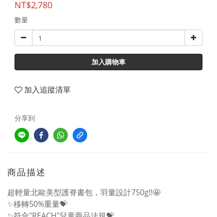
NT$2,780
數量
加入購物車
加入追蹤清單
分享到
商品描述
超輕量北歐美型護脊書包，羽量設計750g!!🤩
✨移轉50%重量💝
✨符合"REACH"兒童商品法規💝