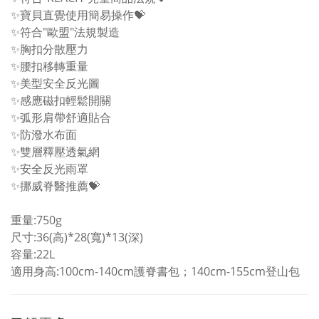
✨寶貝直覺使用簡易操作💝
✨符合"歐盟"法規製造
✨胸扣分散壓力
✨腰扣移轉重量
✨美型安全反光圖
✨感應磁扣輕鬆開關
✨弧形肩帶舒適貼合
✨防潑水布面
✨雙層釋壓透氣網
✨安全反光雨罩
✨挪威脊醫推薦💝
重量:750g
尺寸:36(高)*28(寬)*13(深)
容量:22L
適用身高:100cm-140cm護脊書包；140cm-155cm登山包