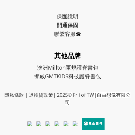
保固
說明
開通保固
聯繫客服
☎︎
其他品牌
澳洲Millton軍規護脊書包
挪威GMTKIDS科技護脊書包
隱私條款
|
退換貨政策
| 2025
©
Frii of TW
|自由想像有限公
司