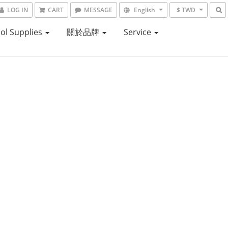
LOG IN
CART
MESSAGE
English
$ TWD
ol Supplies
關於品牌
Service