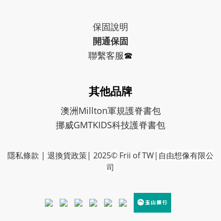
保固
說明
開通保固
聯繫客服
☎︎
其他品牌
澳洲Millton軍規護脊書包
挪威GMTKIDS科技護脊書包
隱私條款
|
退換貨政策
| 2025
©
Frii of TW
|自由想像有限公
司