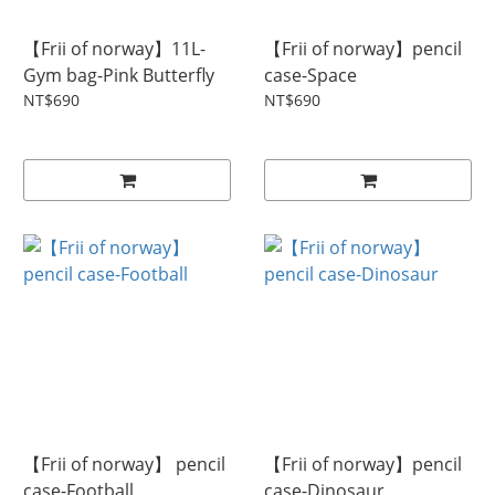
【Frii of norway】11L-
【Frii of norway】pencil
Gym bag-Pink Butterfly
case-Space
NT$690
NT$690
【Frii of norway】 pencil
【Frii of norway】pencil
case-Football
case-Dinosaur