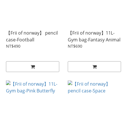
【Frii of norway】 pencil
【Frii of norway】11L-
case-Football
Gym bag-Fantasy Animal
NT$490
NT$690