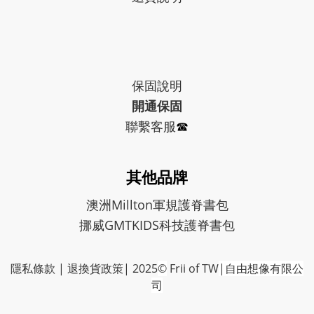
保固
說明
開通保固
聯繫客服
☎︎
其他品牌
澳洲Millton軍規護脊書包
挪威GMTKIDS科技護脊書包
隱私條款
|
退換貨政策
| 2025
©
Frii of TW
|自由想像有限公
司