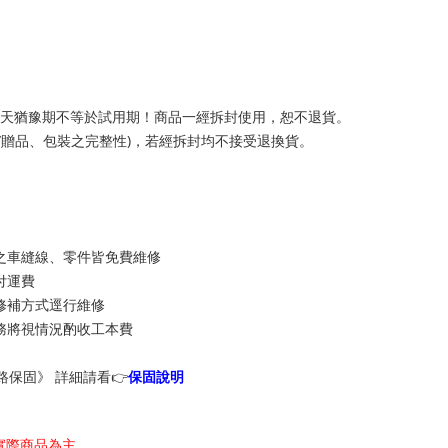
7天猶豫期不等於試用期！商品一經拆封使用，恕不退貨。
/贈品、包裝之完整性)，若經拆封均不接受退換貨。
之車縫線、零件皆免費維修
付運費
修補方式逕行維修
務將視情況酌收工本費
通路保固》
詳細請看👉
保固說明
實際商品為主。