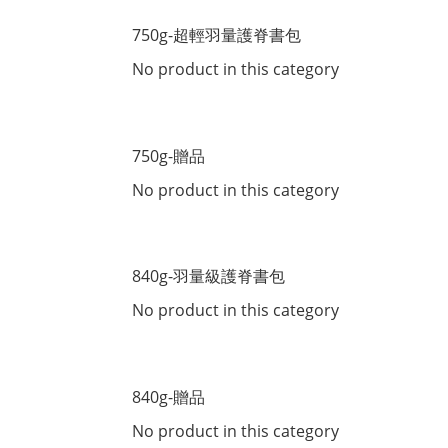
750g-超輕羽量護脊書包
No product in this category
750g-贈品
No product in this category
840g-羽量級護脊書包
No product in this category
840g-贈品
No product in this category