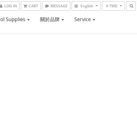
LOG IN
CART
MESSAGE
English
$ TWD
ol Supplies
關於品牌
Service