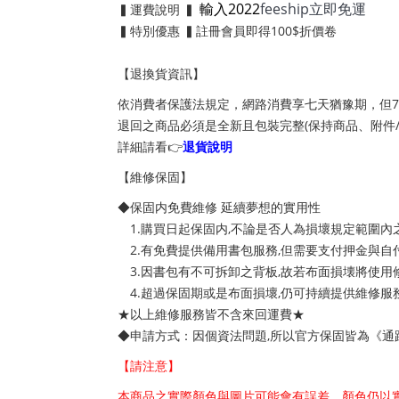
輸入2022
feeship立即免運
▍運費說明 ▍
▍特別優惠 ▍註冊會員即得100$折價卷
【退換貨資訊】
依消費者保護法規定，網路消費享七天猶豫期，但
退回之商品必須是全新且包裝完整(保持商品、附件
詳細請看👉
退貨說明
【維修保固】
◆保固内免費維修 延續夢想的實用性
1.購買日起保固内,不論是否人為損壞規定範圍內
2.有免費提供備用書包服務,但需要支付押金與自
3.因書包有不可拆卸之背板,故若布面損壊將使用
4.超過保固期或是布面損壞,仍可持續提供維修服
★以上維修服務皆不含來回運費★
◆申請方式：因個資法問題,所以官方保固皆為《
【請注意】
本商品之實際顏色與圖片可能會有誤差，顏色仍以