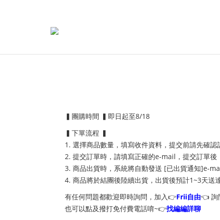
▍團購時間 ▍
即日起至8/18
▍下單流程 ▍
1. 選擇商品數量，填寫收件資料，提交前請先確
2. 提交訂單時，請填寫正確的e-mail，提交訂單後
3. 商品出貨時，系統將自動發送 [已出貨通知]e-m
4. 商品將於結團後陸續出貨，出貨後預計1~3天
有任何問題都歡迎即時詢問，加入👉
Frii自由
👈 
也可以點及撥打免付費電話唷~👉
找編編詳聊