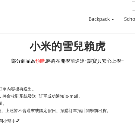
Backpack
Scho
小米的雪兒賴虎
部分商品為
預購
,將趕在開學前送達
~讓寶貝安心上學~
認訂單內容後再送出。
，將會收到系統發送 [訂單成功通知]e-mail。
ail。
送達。上述皆不含週末或國定假日。預購訂單預計開學前出貨。
詢問小幫手💕