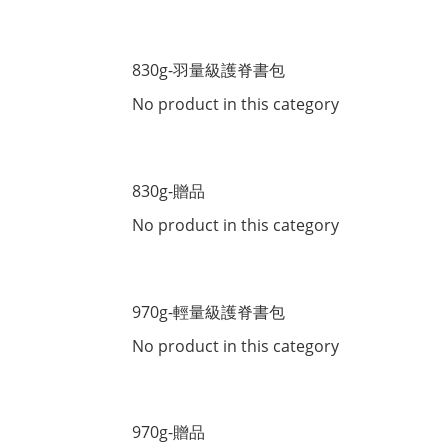
830g-羽量級護脊書包
No product in this category
830g-贈品
No product in this category
970g-輕量級護脊書包
No product in this category
970g-贈品