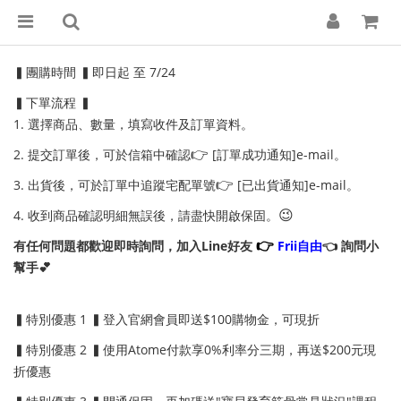
▍團購時間 ▍即日起 至 7/24
▍下單流程 ▍
1. 選擇商品、數量，填寫收件及訂單資料。
👉
2. 提交訂單後，可於信箱中確認
[訂單成功通知]e-mail。
👉
3. 出貨後，可於訂單中追蹤宅配單號
[已出貨通知]e-mail。
😉
4. 收到商品確認明細無誤後，請盡快開啟保固。
👉
有任何問題都歡迎即時詢問，加入Line好友
Frii自由
👈 詢問小
幫手💕
▍特別優惠 1 ▍登入官網會員即送$100購物金，可現折
▍特別優惠 2 ▍使用Atome付款享0%利率分三期，再送$200元現
折優惠