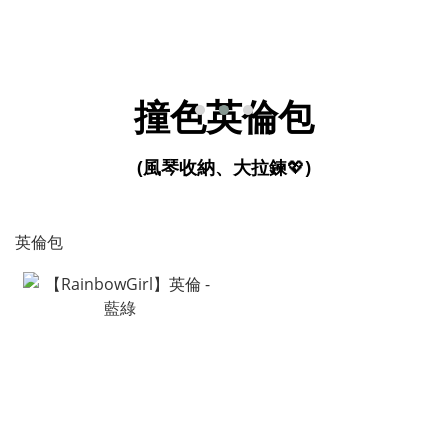
撞色英倫包
(風琴收納、大拉鍊
💖
)
英倫包