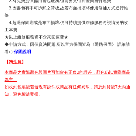
2.有免費提供備用書包服務,但需要支付押金與自付運費
3.因書包有不可拆卸之背板,故若布面損壊將使用修補方式逕行維
修
4.超過保固期或是布面損壞,仍可持續提供維修服務將視情況酌收
工本費
★以上維修服務皆不含來回運費★
◆申請方式：因個資法問題,所以官方保固皆為《通路保固》 詳細請
看👉
保固說明
【請注意】
本商品之實際顏色與圖片可能會有正負2的誤差，顏色仍以實際商品
為主。
如收到包裹後若發現有缺件或商品有任何異常，請於到貨後7天內通
知，避免權益受損。