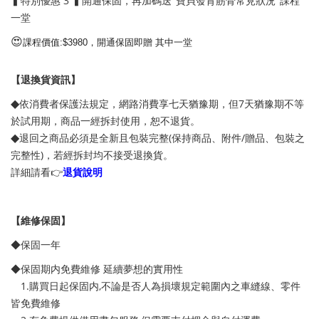
▍特別優惠 3 ▍開通保固，再加碼送"
寶貝發育筋骨常見狀況
"課程
一堂
😍
課程價值:$3980，開通保固即贈 其中一堂
【退換貨資訊】
◆
依消費者保護法規定，網路消費享七天猶豫期，但7天猶豫期不等
於試用期，商品一經拆封使用，恕不退貨。
◆
退回之商品必須是全新且包裝完整(保持商品、附件/贈品、包裝之
完整性)，若經拆封均不接受退換貨。
詳細請看👉
退貨說明
【維修保固】
◆保固一年
◆保固期内免費維修 延續夢想的實用性
1.購買日起保固内,不論是否人為損壞規定範圍內之車縫線、零件
皆免費維修