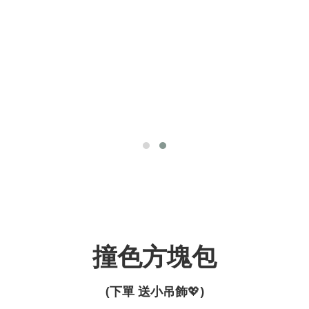
撞色方塊包
(下單 送小吊飾
💖
)