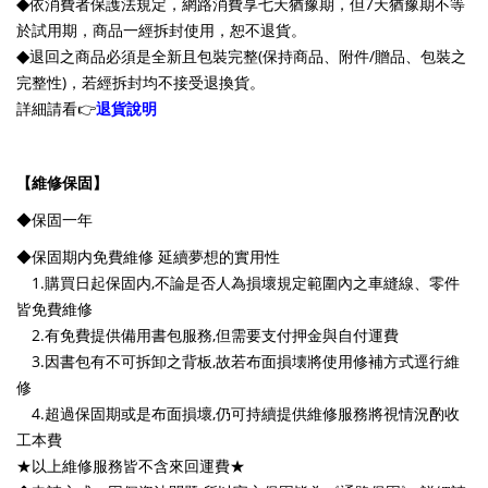
◆
依消費者保護法規定，網路消費享七天猶豫期，但7天猶豫期不等
於試用期，商品一經拆封使用，恕不退貨。
◆
退回之商品必須是全新且包裝完整(保持商品、附件/贈品、包裝之
完整性)，若經拆封均不接受退換貨。
詳細請看👉
退貨說明
【維修保固】
◆保固一年
◆保固期内免費維修 延續夢想的實用性
1.購買日起保固内,不論是否人為損壞規定範圍內之車縫線、零件
皆免費維修
2.有免費提供備用書包服務,但需要支付押金與自付運費
3.因書包有不可拆卸之背板,故若布面損壊將使用修補方式逕行維
修
4.超過保固期或是布面損壞,仍可持續提供維修服務將視情況酌收
工本費
★以上維修服務皆不含來回運費★