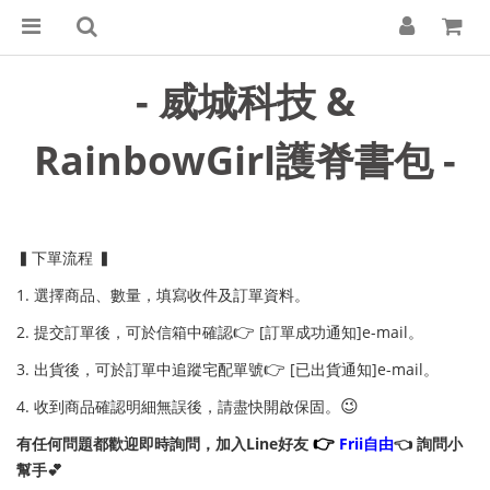
- 威城科技 &
RainbowGirl護脊書包 -
▍下單流程 ▍
1. 選擇商品、數量，填寫收件及訂單資料。
👉
2. 提交訂單後，可於信箱中確認
[訂單成功通知]e-mail。
👉
3. 出貨後，可於訂單中追蹤宅配單號
[已出貨通知]e-mail。
😉
4. 收到商品確認明細無誤後，請盡快開啟保固。
👉
有任何問題都歡迎即時詢問，加入Line好友
Frii自由
👈 詢問小
幫手💕