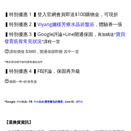
▍特別優惠 1 ▍登入官網會員即送$100購物金，可現折
▍特別優惠 2 ▍
Viyang孋樣芳療水晶岩盤浴
，體驗券一張
▍特別優惠 3 ▍Google評論+Line開通保固，
寶貝
再加碼送"
發育筋骨常見狀況
"課程一堂
😍
課程價值:$3980，開通保固即贈 其中一堂
*將於原信箱中收到課程連結信件
▍特別優惠 4 ▍FB評論，保固再升級
😍
保固一年+
終身售後
*Google
:
Frii
自由
;
FB :
Frii自由 護脊書包的專家
; Line ID :
@Frii
【退換貨資訊】