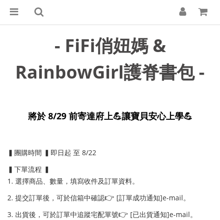
- FiFi俏妞媽 &
RainbowGirl護脊書包 -
將於 8/29 前寄達府上💪
讓寶貝安心上學
💪
▍團購時間 ▍即日起 至 8/22
▍下單流程 ▍
1. 選擇商品、數量，填寫收件及訂單資料。
👉
2. 提交訂單後，可於信箱中確認
[訂單成功通知]e-mail。
👉
3. 出貨後，可於訂單中追蹤宅配單號
[已出貨通知]e-mail。