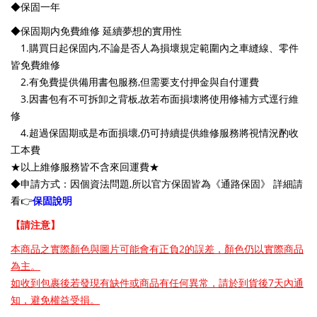
◆保固一年
◆保固期内免費維修 延續夢想的實用性
1.購買日起保固内,不論是否人為損壞規定範圍內之車縫線、零件
皆免費維修
2.有免費提供備用書包服務,但需要支付押金與自付運費
3.因書包有不可拆卸之背板,故若布面損壊將使用修補方式逕行維
修
4.超過保固期或是布面損壞,仍可持續提供維修服務將視情況酌收
工本費
★以上維修服務皆不含來回運費★
◆申請方式：因個資法問題,所以官方保固皆為《通路保固》 詳細請
看👉
保固說明
【請注意】
本商品之實際顏色與圖片可能會有正負2的誤差，顏色仍以實際商品
為主。
如收到包裹後若發現有缺件或商品有任何異常，請於到貨後7天內通
知，避免權益受損。