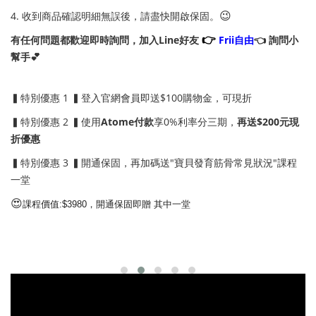
😉
4. 收到商品確認明細無誤後，請盡快開啟保固。
👉
有任何問題都歡迎即時詢問，加入Line好友
Frii自由
👈 詢問小
幫手💕
▍特別優惠 1 ▍登入官網會員即送$100購物金，可現折
▍特別優惠 2 ▍使用
Atome付款
享0%利率分三期，
再送$200元現
折優惠
▍特別優惠 3 ▍開通保固，再加碼送"
寶貝發育筋骨常見狀況
"課程
一堂
😍
課程價值:$3980，開通保固即贈 其中一堂