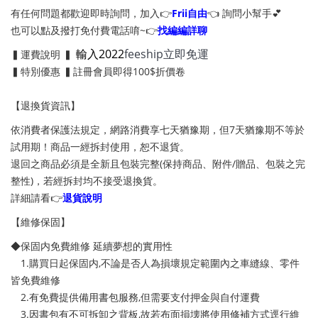
有任何問題都歡迎即時詢問，加入👉
Frii自由
👈 詢問小幫手💕
也可以點及撥打免付費電話唷~👉
找編編詳聊
輸入2022
feeship立即免運
▍運費說明 ▍
▍特別優惠 ▍註冊會員即得100$折價卷
【退換貨資訊】
依消費者保護法規定，網路消費享七天猶豫期，但7天猶豫期不等於
試用期！商品一經拆封使用，恕不退貨。
退回之商品必須是全新且包裝完整(保持商品、附件/贈品、包裝之完
整性)，若經拆封均不接受退換貨。
詳細請看👉
退貨說明
【維修保固】
◆保固内免費維修 延續夢想的實用性
1.購買日起保固内,不論是否人為損壞規定範圍內之車縫線、零件
皆免費維修
2.有免費提供備用書包服務,但需要支付押金與自付運費
3.因書包有不可拆卸之背板,故若布面損壊將使用修補方式逕行維