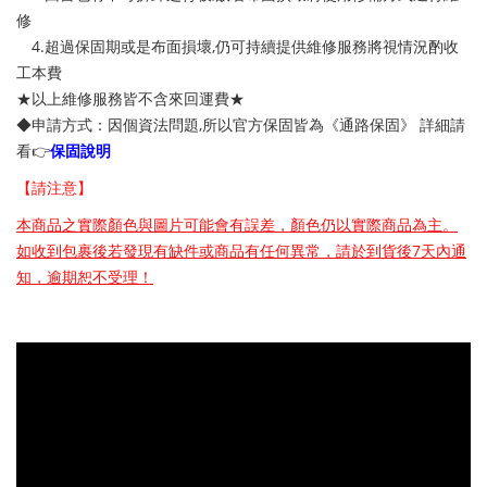
修
4.超過保固期或是布面損壞,仍可持續提供維修服務將視情況酌收
工本費
★以上維修服務皆不含來回運費★
◆申請方式：因個資法問題,所以官方保固皆為《通路保固》
詳細請
看👉
保固說明
【請注意】
本商品之實際顏色與圖片可能會有誤差，顏色仍以實際商品為主。
如收到包裹後若發現有缺件或商品有任何異常，請於到貨後7天內通
知，逾期恕不受理！