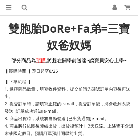
雙胞胎DoRe+Fa弟=三寶
奴爸奴媽
部分商品為
預購
,將趕在開學前送達
~讓寶貝安心上學~
▍團購時間 ▍
即日起至8/25
▍下單流程 ▍
1. 選擇商品數量，填寫收件資料，提交前請先確認訂單內容後再送
出。
2. 提交訂單時，請填寫正確的e-mail，提交訂單後，將會收到系統
發送 [訂單成功通知]e-mail。
3. 商品出貨時，系統將自動發送 [已出貨通知]e-mail。
4. 商品將於結團後陸續出貨，出貨後預計1~3天送達。上述皆不含週
末或國定假日。預購訂單預計開學前出貨。