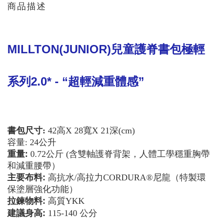
商品描述
MILLTON(JUNIOR)
兒童護脊書包極輕
系列
2.0* - “
超輕減重體感
”
寬
書包尺寸
:
42
高
X 28
X 21
深
(cm
)
容量
: 24
公升
重量
:
0.72
公斤
(
含雙軸護脊背架，人體工學穩重胸帶
和減重腰帶）
主要布料
:
高抗水
/
高拉力
CORDURA®
尼龍（特製環
保塗層強化功能）
拉鍊物料
:
高質
YKK
公分
建議身高:
115-140