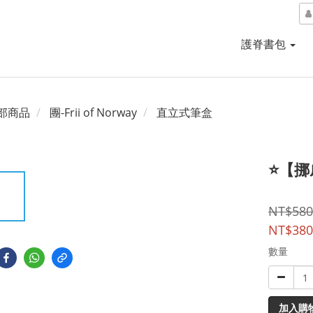
護脊書包
部商品
團-Frii of Norway
直立式筆盒
⭐【挪威
NT$580
NT$380
數量
加入購