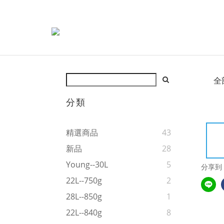
全
分類
精選商品
43
新品
28
Young--30L
5
分享到
22L--750g
2
28L--850g
1
22L--840g
8