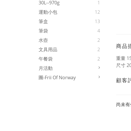
30L--970g
1
運動小包
12
筆盒
13
筆袋
4
水壺
2
商品
文具用品
2
重量 1
午餐袋
2
尺寸 20
月活動
團-Frii Of Norway
顧客
尚未有